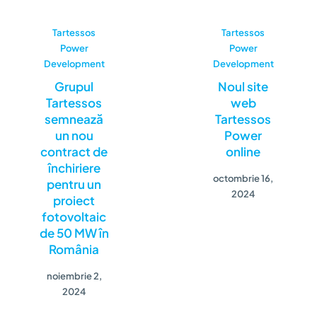
Tartessos
Tartessos
Power
Power
Development
Development
Grupul
Noul site
Tartessos
web
semnează
Tartessos
un nou
Power
contract de
online
închiriere
octombrie 16,
pentru un
2024
proiect
fotovoltaic
de 50 MW în
România
noiembrie 2,
2024