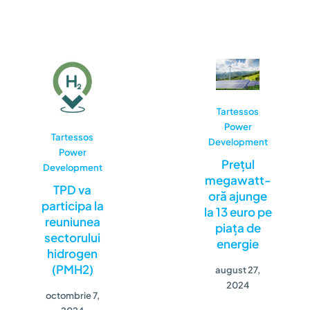
Tartessos
Power
Tartessos
Development
Power
Prețul
Development
megawatt-
TPD va
oră ajunge
participa la
la 13 euro pe
reuniunea
piața de
sectorului
energie
hidrogen
(PMH2)
august 27,
2024
octombrie 7,