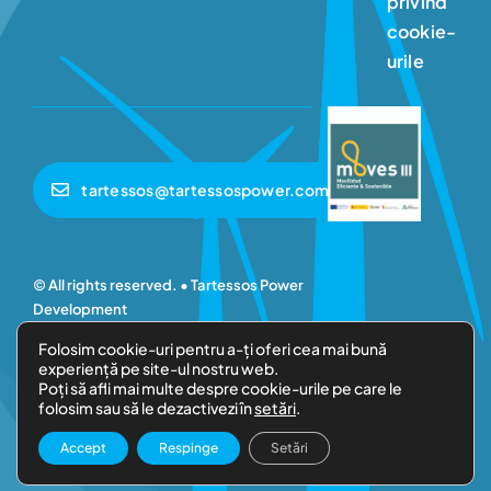
privind
cookie-
urile
tartessos@tartessospower.com
© All rights reserved. • Tartessos Power
Development
Folosim cookie-uri pentru a-ți oferi cea mai bună
experiență pe site-ul nostru web.
Poți să afli mai multe despre cookie-urile pe care le
folosim sau să le dezactivezi în
setări
.
Accept
Respinge
Setări