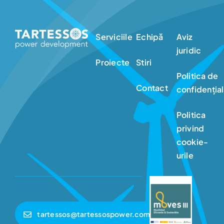
Serviciile
Echipă
Aviz
juridic
Proiecte
Stiri
Politica de
Contact
confidențial
Politica
privind
cookie-
urile
tartessos@tartessospower.com