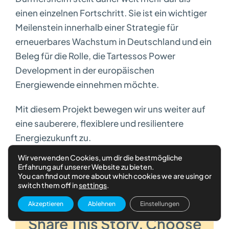
einen einzelnen Fortschritt. Sie ist ein wichtiger
Meilenstein innerhalb einer Strategie für
erneuerbares Wachstum in Deutschland und ein
Beleg für die Rolle, die Tartessos Power
Development in der europäischen
Energiewende einnehmen möchte.
Mit diesem Projekt bewegen wir uns weiter auf
eine sauberere, flexiblere und resilientere
Energiezukunft zu.
Wir verwenden Cookies, um dir die bestmögliche
April 20, 2026
|
Sin categoría
Erfahrung auf unserer Website zu bieten.
You can find out more about which cookies we are using or
switch them off in
settings
.
Akzeptieren
Ablehnen
Einstellungen
Share This Story, Choose